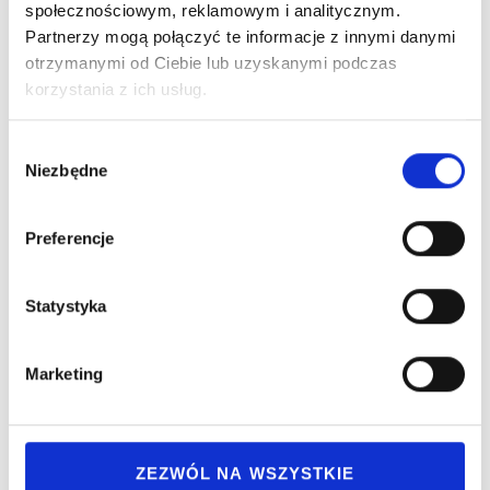
społecznościowym, reklamowym i analitycznym.
Prawda o edukacji seksualnej.
Partnerzy mogą połączyć te informacje z innymi danymi
otrzymanymi od Ciebie lub uzyskanymi podczas
55,00
zł
korzystania z ich usług.
DODAJ DO KOSZYKA
Wybór
Niezbędne
zgody
Preferencje
Statystyka
Marketing
ZEZWÓL NA WSZYSTKIE