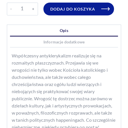
ilość
DODAJ DO KOSZYKA
Gdy
piłują
chrześcijan.
Opis
Informacje dodatkowe
Współczesny antyklerykalizm realizuje się na
rozmaitych płaszczyznach. Przejawia się we
wrogości nie tylko wobec Kościoła katolickiego i
duchowieństwa, ale także wobec całego
chrześcijaństwa oraz ogółu ludzi wierzących i
niebojących się praktykować swojej wiary
publicznie. Wrogość tę dostrzec można zarówno w
dziełach kultury, jak i artystycznych prowokacjach,
w poważnych, filozoficznych rozprawach, ale także
w tanich politycznych happeningach. Co szczególnie
niebezpieczne, niekiedy przybiera on postać